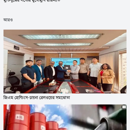
আরও
জিএম হোল্ডিংস-চায়না রেলওয়ের সমঝোতা