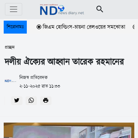
শিরোনামঃ
জিএম হোল্ডিংস-চায়না রেলওয়ের সমঝোতা
বেসরক
প্রচ্ছদ
দলীয় ঐক্যের আহ্বান তারেক রহমানের
নিজস্ব প্রতিবেদক
২-১১-২০২৫ রাত ১১:৩৩