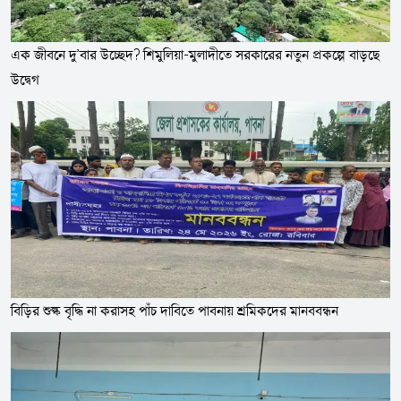
এক জীবনে দু’বার উচ্ছেদ? শিমুলিয়া-মুলাদীতে সরকারের নতুন প্রকল্পে বাড়ছে
উদ্বেগ
বিড়ির শুল্ক বৃদ্ধি না করাসহ পাঁচ দাবিতে পাবনায় শ্রমিকদের মানববন্ধন