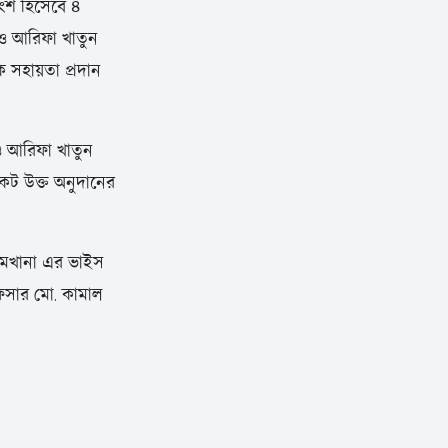
অংশ হিসেবে ৪
 ও আরিফা খাতুন
ক সহায়তা প্রদান
 ও আরিফা খাতুন
িকট উক্ত অনুদানের
তিমখানা এর ভাইস
ফিসার মো. কামাল