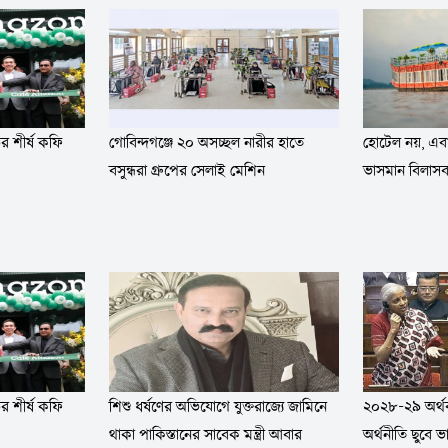
র শীর্ষ কফি
হোটেল নয়, এবার
গোবিন্দগঞ্জে ২০ অসচ্ছল নারীর হাতে
ভাসমান বিলাস
বসুন্ধরা গ্রুপের সেলাই মেশিন
র শীর্ষ কফি
শিশু ধর্ষণের অভিযোগে যুক্তরাজ্যে জামিনে
২০২৮-২৯ অর্থব
থাকা পাকিস্তানের সাবেক মন্ত্রী আবার
অর্থনীতি ছুবে ভ