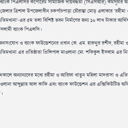
ব্যাংক পিএলসির কর্পোরেট সামাজিক দায়বদ্ধতা (সিএসআর) কর্মসূচীর 
জেলার ত্রিশাল উপজেলাধীন চকপাঁচপাড়া চৌরাস্তা মোড় এলাকার ‘রহীমা
তিমখানা’-এর ৫ম তলা বিশিষ্ট ভবন নির্মাণের জন্য ১০ লাখ টাকার আর্থি
ইসলামী ব্যাংক পিএলসি।
র জনসংযোগ ও ব্যাংক ফাউন্ডেশনের প্রধান কে. এম. হারুনুর রশীদ, রহীমা
তিমখানা এর প্রতিষ্ঠাতা প্রিন্সিপাল মাওলানা মো. শফিকুল ইসলাম এর ন
ানকালে অন্যান্যদের মধ্যে রহীমা ও আরিফা খাতুন মহিলা মাদরাসা ও এ
 মাওলানা আব্দুল্লাহ আল কাফি এবং ব্যাংক ফাউন্ডেশন এর এক্সিকিউটিভ অ
েন।