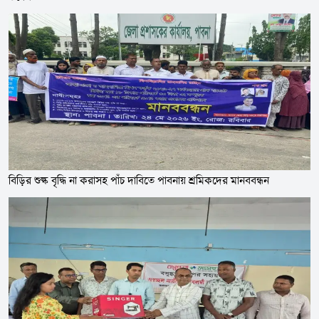
বিড়ির শুল্ক বৃদ্ধি না করাসহ পাঁচ দাবিতে পাবনায় শ্রমিকদের মানববন্ধন