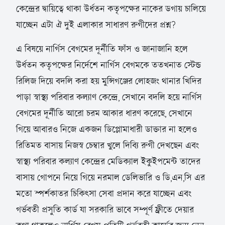
কেন্দ্রের দ্বায়িত্বে থাকা উর্ধতন কতৃপক্ষের নাকের ডগায় চালিয়ে
যাচ্ছেন এটা ঐ দুই এলাকার সাধারণ রুগীদের প্রশ্ন?
এ বিষয়ে নার্গিস বেগমের দূর্নীতি ফাঁস ও জানাজানি হলে
উর্ধতন কতৃপক্ষের নির্দেশে নার্গিস বেগমকে ততখনাত স্টেন্ড
রিলিজ দিয়ে বদলি করা হয় মুন্সিগঞ্জের লোহজং থানার খিদির
পাড়া স্বাস্থ্য পরিবার কল্যাণ কেন্দ্রে, সেখানে বদলি হয়ে নার্গিস
বেগমের দূর্নীতি আরো চরম আকার ধারণ করেছে, সেখানে
গিয়ে আবারও নিজে একজন ডিপ্লোমাধারী ডাক্তার না হলেও
রিতিমত বাসায় নিজস্ব চেম্বার খুলে দিব্যি রুগী দেখছেন এবং
স্বাস্থ্য পরিবার কল্যাণ কেন্দ্রের মেডিক্যাল ইকুইপমেন্ট তাদের
বাসায় গোপনে নিয়ে গিয়ে নরমাল ডেলিভারি ও ডি,এন,সি এর
মতো স্পর্শকাতর চিকিৎসা সেবা প্রদান করে যাচ্ছেন এবং
গর্ভবতী প্রসুতি কার্ড যা সরকারি ভাবে সম্পূর্ণ ফ্রীতে দেয়ার