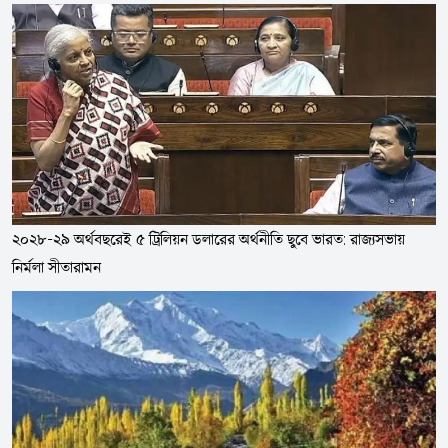
২০২৮-২৯ অর্থবছরেই ৫ ট্রিলিয়ন ডলারের অর্থনীতি ছুবে ভারত: রাজ্যসভায়
নির্মলা সীতারামন