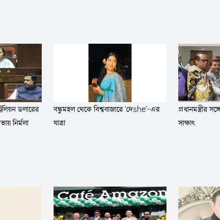
িলিয়ন ডলারের
প্রধানমন্ত্রীর সঙ
বন্ধুমহল থেকে বিশ্ববাজারে ‘দেshe’-এর
ভায় নির্মলা
সাক্ষাৎ
যাত্রা