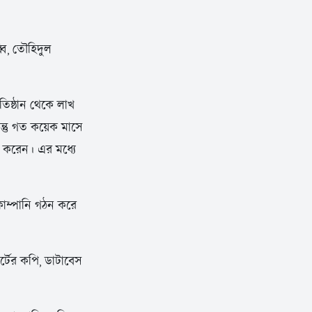
বি, তৌহিদুল
তিষ্ঠান থেকে লাখ
্তু গত কয়েক মাসে
হণ করেন। এর মধ্যে
 কোম্পানি গঠন করে
র্টের কপি, ডাটাবেস