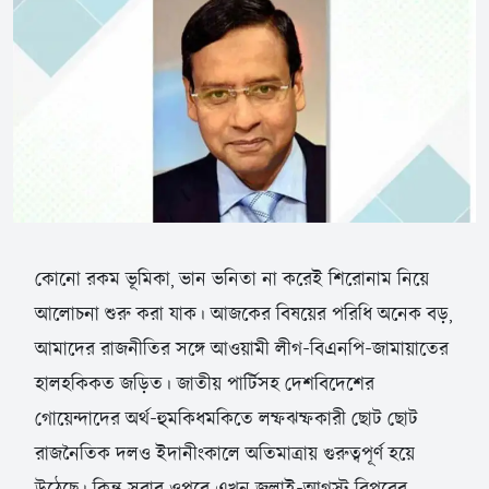
কোনো রকম ভূমিকা, ভান ভনিতা না করেই শিরোনাম নিয়ে
আলোচনা শুরু করা যাক। আজকের বিষয়ের পরিধি অনেক বড়,
আমাদের রাজনীতির সঙ্গে আওয়ামী লীগ-বিএনপি-জামায়াতের
হালহকিকত জড়িত। জাতীয় পার্টিসহ দেশবিদেশের
গোয়েন্দাদের অর্থ-হুমকিধমকিতে লম্ফঝম্ফকারী ছোট ছোট
রাজনৈতিক দলও ইদানীংকালে অতিমাত্রায় গুরুত্বপূর্ণ হয়ে
উঠেছে। কিন্তু সবার ওপরে এখন জুলাই-আগস্ট বিপ্লবের