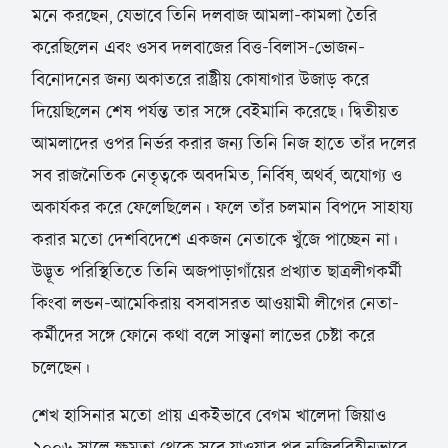
মনে করছেন, যেভাবে তিনি দলবাজ আমলা-কামলা তৈরি
করেছিলেন এবং ওসব দলবাজের বিত্ত-বিলাস-ভোজন-
বিনোদনের জন্য অকাতরে রাষ্ট্রীয় কোষাগার উজাড় করে
দিয়েছিলেন শেষ পর্যন্ত তার সঙ্গে বেইমানি করেছে। দ্বিতীয়ত
আমলাদের ওপর নির্ভর করার জন্য তিনি নিজ হাতে তাঁর দলের
সব রাজনৈতিক নেতৃত্বকে অবদমিত, নির্বিষ, অথর্ব, অযোগ্য ও
অকার্যকর করে ফেলেছিলেন। ফলে তাঁর চলমান বিপদে সাহায্য
করার মতো দেশবিদেশে একজন নেতাকে খুঁজে পাচ্ছেন না।
উদ্ভূত পরিস্থিতিতে তিনি অজপাড়াগাঁয়ের প্রখ্যাত ছাত্রলীগকর্মী
কিংবা লন্ডন-আমেকিরায় বসবাসরত আওয়ামী লীগের নেতা-
কর্মীদের সঙ্গে ফোনে কথা বলে সান্ত্বনা লাভের চেষ্টা করে
চলেছেন।
শেখ হাসিনার মতো প্রায় একইভাবে বেগম খালেদা জিয়াও
২০০৬ সালে ক্ষমতা থেকে সরে যাওয়ার পর নজিরবিহীনভাবে